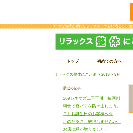
いつでも待たずにリラックス！つらい肩こり、腰
トップ
初めての方へ
リラックス整体にこたま
>
2019
> 9月
最近の記事
109シネマズ二子玉川 映画割
朝食で夏バテを防ぎましょう。
７月お誕生日のお客様へ☆
足のだるさ、解消しませんか。
お店に緑が増えました。