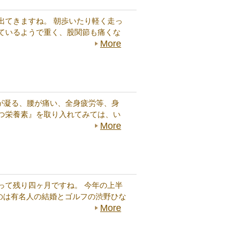
出てきますね。 朝歩いたり軽く走っ
ているようで重く、股関節も痛くな
More
が凝る、腰が痛い、全身疲労等、身
つ栄養素』を取り入れてみては、い
More
って残り四ヶ月ですね。 今年の上半
のは有名人の結婚とゴルフの渋野ひな
More