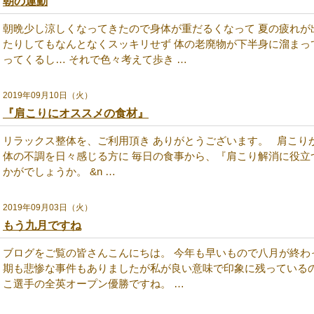
朝の運動
朝晩少し涼しくなってきたので身体が重だるくなって 夏の疲れが
たりしてもなんとなくスッキリせず 体の老廃物が下半身に溜まっ
ってくるし… それで色々考えて歩き …
2019年09月10日（火）
『肩こりにオススメの食材』
リラックス整体を、ご利用頂き ありがとうございます。 肩こり
体の不調を日々感じる方に 毎日の食事から、『肩こり解消に役立
かがでしょうか。 &n …
2019年09月03日（火）
もう九月ですね
ブログをご覧の皆さんこんにちは。 今年も早いもので八月が終わ
期も悲惨な事件もありましたが私が良い意味で印象に残っている
こ選手の全英オープン優勝ですね。 …