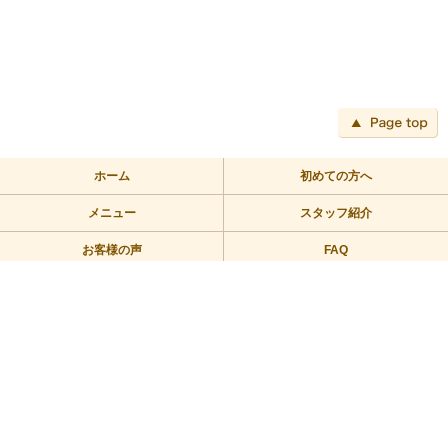
ペ
ホーム
初めての方へ
メニュー
スタッフ紹介
お客様の声
FAQ
アクセス
ブログ
TEL:03-3709-2355
〒158-0094 東京都世田谷区玉川2－2－1二子玉川ライズバーズモ
ール205
営業時間/10：00～23：00 定休日/年中無休
Copyright © 2010リラックス整体にこたま All Rights Reserved.