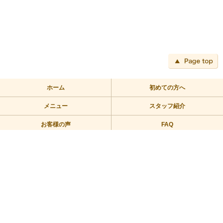
ペ
ホーム
初めての方へ
メニュー
スタッフ紹介
お客様の声
FAQ
アクセス
ブログ
TEL:03-3709-2355
〒158-0094 東京都世田谷区玉川2－2－1二子玉川ライズバーズモ
ール205
営業時間/10：00～23：00 定休日/年中無休
Copyright © 2010リラックス整体にこたま All Rights Reserved.