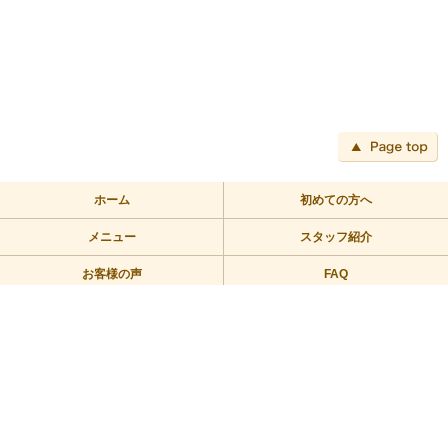
ペ
ホーム
初めての方へ
メニュー
スタッフ紹介
お客様の声
FAQ
アクセス
ブログ
TEL:03-3709-2355
〒158-0094 東京都世田谷区玉川2－2－1二子玉川ライズバーズモ
ール205
営業時間/10：00～23：00 定休日/年中無休
Copyright © 2010リラックス整体にこたま All Rights Reserved.