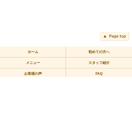
ペ
ホーム
初めての方へ
メニュー
スタッフ紹介
お客様の声
FAQ
アクセス
ブログ
TEL:03-3709-2355
〒158-0094 東京都世田谷区玉川2－2－1二子玉川ライズバーズモ
ール205
営業時間/10：00～23：00 定休日/年中無休
Copyright © 2010リラックス整体にこたま All Rights Reserved.