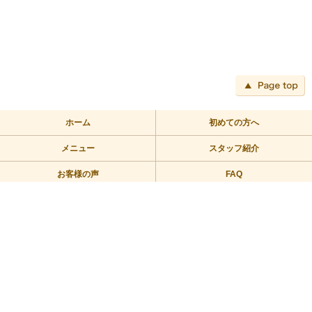
ペ
ホーム
初めての方へ
メニュー
スタッフ紹介
お客様の声
FAQ
アクセス
ブログ
TEL:03-3709-2355
〒158-0094 東京都世田谷区玉川2－2－1二子玉川ライズバーズモ
ール205
営業時間/10：00～23：00 定休日/年中無休
Copyright © 2010リラックス整体にこたま All Rights Reserved.