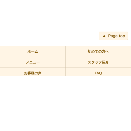
ペ
ホーム
初めての方へ
メニュー
スタッフ紹介
お客様の声
FAQ
アクセス
ブログ
TEL:03-3709-2355
〒158-0094 東京都世田谷区玉川2－2－1二子玉川ライズバーズモ
ール205
営業時間/10：00～23：00 定休日/年中無休
Copyright © 2010リラックス整体にこたま All Rights Reserved.