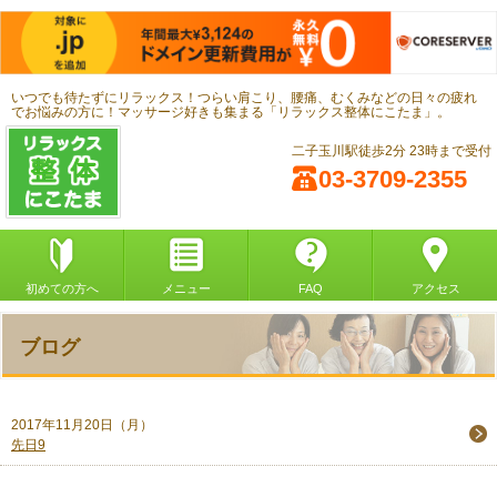
いつでも待たずにリラックス！つらい肩こり、腰痛、むくみなどの日々の疲れ
でお悩みの方に！マッサージ好きも集まる「リラックス整体にこたま」。
二子玉川駅徒歩2分 23時まで受付
03-3709-2355
初めての方へ
メニュー
FAQ
アクセス
ブログ
2017年11月20日（月）
先日9