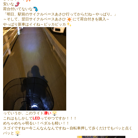
安いな
荷台付いてないな
「明日、駅前のサイクルベースあさひ行ってからだね～やっぱり。」
～そして、翌日サイクルベースあさひ
にて荷台付きを購入～
やっぱり新車はイイね～ピッカピッカ
っていうか、このライト
凄い
これはもしかして
LED
ってやつですか！！！
めちゃめちゃ明るい！ペダルも軽い！！
スゴイですねー今こんなんなんですね～自転車押して歩くだけでもパッと点く
パッと