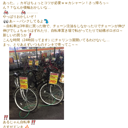
あった。」カギはちょっとコツが必要ｗｗカシャーン！さっ帰ろっ～
ん？？なんか後輪おかしいな…
……….
……….
やっぱりおかしいぞ！
あ～～パンクしてるよ
～自転車は3年前に買った物で、チェーン注油をしなかったりでチェーンが伸び
伸びでしょちゅうはずれたり、自転車置き場で転がってたりで結構ボロボロ～
新しいの買うか
こんな時間（24時回ってます）にチャリンコ屋開いてるわけないし…
まっ、とりあえずいつものドンキで寄ってこ～～
あるじゃん自転車
さすがドンキ