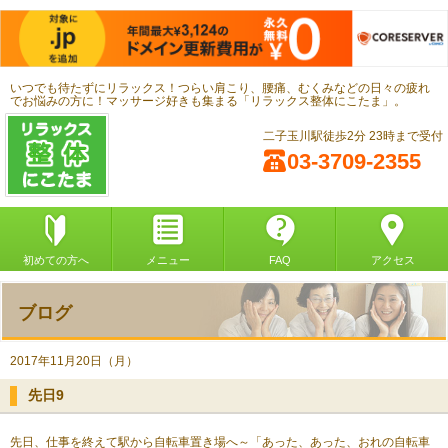
いつでも待たずにリラックス！つらい肩こり、腰痛、むくみなどの日々の疲れ
でお悩みの方に！マッサージ好きも集まる「リラックス整体にこたま」。
二子玉川駅徒歩2分 23時まで受付
03-3709-2355
初めての方へ
メニュー
FAQ
アクセス
ブログ
2017年11月20日（月）
先日9
先日、仕事を終えて駅から自転車置き場へ～「あった、あった、おれの自転車