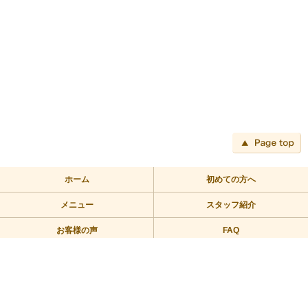
ペ
ホーム
初めての方へ
メニュー
スタッフ紹介
お客様の声
FAQ
アクセス
ブログ
TEL:03-3709-2355
〒158-0094 東京都世田谷区玉川2－2－1二子玉川ライズバーズモ