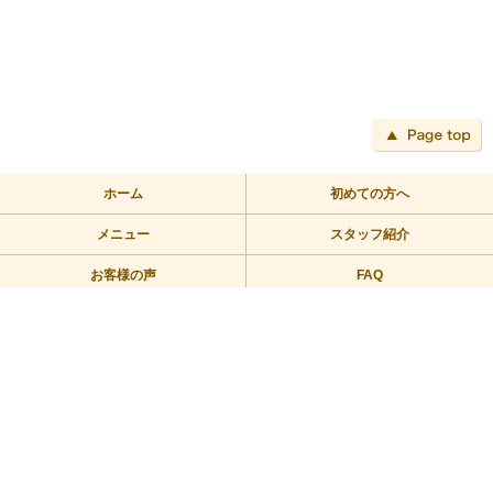
ペ
ホーム
初めての方へ
メニュー
スタッフ紹介
お客様の声
FAQ
アクセス
ブログ
TEL:03-3709-2355
〒158-0094 東京都世田谷区玉川2－2－1二子玉川ライズバーズモ
ール205
営業時間/10：00～23：00 定休日/年中無休
Copyright © 2010リラックス整体にこたま All Rights Reserved.