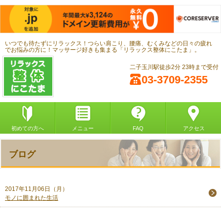
いつでも待たずにリラックス！つらい肩こり、腰痛、むくみなどの日々の疲れ
でお悩みの方に！マッサージ好きも集まる「リラックス整体にこたま」。
二子玉川駅徒歩2分 23時まで受付
03-3709-2355
初めての方へ
メニュー
FAQ
アクセス
ブログ
2017年11月06日（月）
モノに囲まれた生活