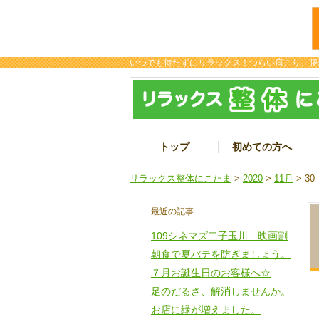
いつでも待たずにリラックス！つらい肩こり、腰
トップ
初めての方へ
リラックス整体にこたま
>
2020
>
11月
> 30
最近の記事
109シネマズ二子玉川 映画割
朝食で夏バテを防ぎましょう。
７月お誕生日のお客様へ☆
足のだるさ、解消しませんか。
お店に緑が増えました。