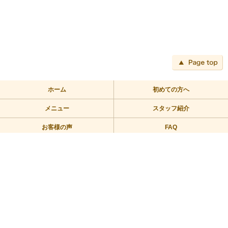
ペ
ホーム
初めての方へ
メニュー
スタッフ紹介
お客様の声
FAQ
アクセス
ブログ
TEL:03-3709-2355
〒158-0094 東京都世田谷区玉川2－2－1二子玉川ライズバーズモ
ール205
営業時間/10：00～23：00 定休日/年中無休
Copyright © 2010リラックス整体にこたま All Rights Reserved.