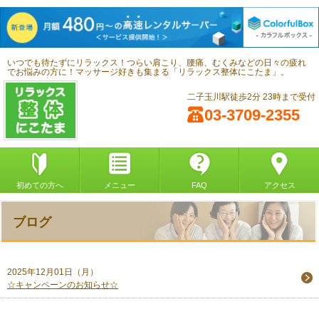
いつでも待たずにリラックス！つらい肩こり、腰痛、むくみなどの日々の疲れ
でお悩みの方に！マッサージ好きも集まる「リラックス整体にこたま」。
二子玉川駅徒歩2分 23時まで受付
03-3709-2355
初めての方へ
メニュー
FAQ
アクセス
ブログ
2025年12月01日（月）
☆キャンペーンのお知らせ☆