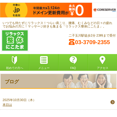
いつでも待たずにリラックス！つらい肩こり、腰痛、むくみなどの日々の疲れ
でお悩みの方に！マッサージ好きも集まる「リラックス整体にこたま」。
二子玉川駅徒歩2分 23時まで受付
03-3709-2355
初めての方へ
メニュー
FAQ
アクセス
ブログ
2025年10月30日（木）
本日は