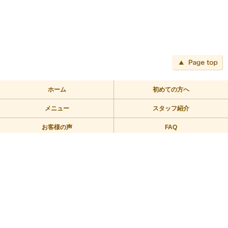
ペ
ホーム
初めての方へ
メニュー
スタッフ紹介
お客様の声
FAQ
アクセス
ブログ
TEL:03-3709-2355
〒158-0094 東京都世田谷区玉川2－2－1二子玉川ライズバーズモ
ール205
営業時間/10：00～23：00 定休日/年中無休
Copyright © 2010リラックス整体にこたま All Rights Reserved.