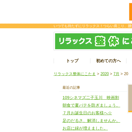
いつでも待たずにリラックス！つらい肩こり、腰
トップ
初めての方へ
リラックス整体にこたま
>
2020
>
7月
> 20
最近の記事
109シネマズ二子玉川 映画割
朝食で夏バテを防ぎましょう。
７月お誕生日のお客様へ☆
足のだるさ、解消しませんか。
お店に緑が増えました。