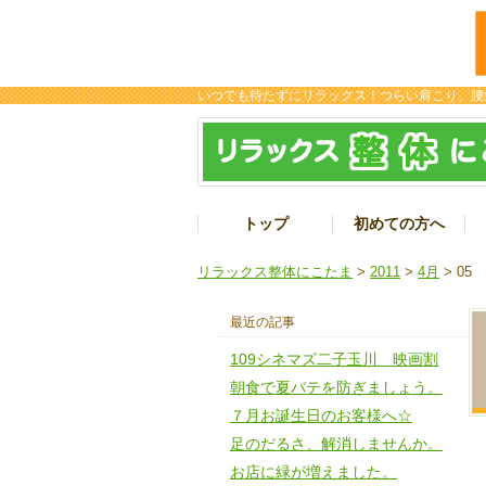
いつでも待たずにリラックス！つらい肩こり、腰
トップ
初めての方へ
リラックス整体にこたま
>
2011
>
4月
> 05
最近の記事
109シネマズ二子玉川 映画割
朝食で夏バテを防ぎましょう。
７月お誕生日のお客様へ☆
足のだるさ、解消しませんか。
お店に緑が増えました。