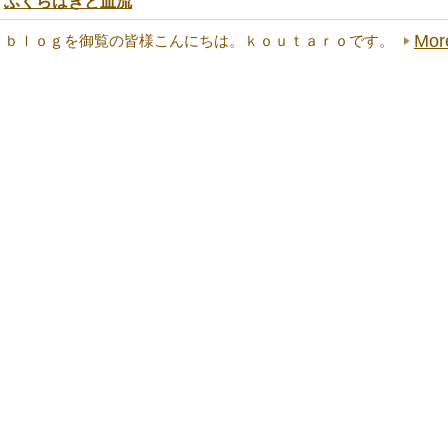
ふくらはぎと血流
Mor
ｂｌｏｇを御覧の皆様こんにちは。ｋｏｕｔａｒｏです。