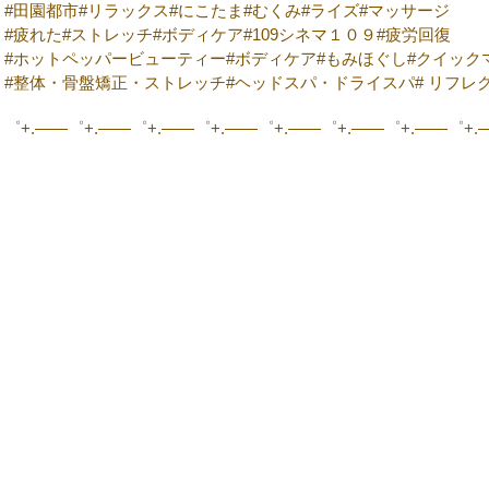
#田園都市#リラックス#にこたま#むくみ#ライズ#マッサージ
#疲れた#ストレッチ#ボディケア#109シネマ１０９#疲労回復
#ホットペッパービューティー#ボディケア#もみほぐし#クイック
#整体・骨盤矯正・ストレッチ#ヘッドスパ・ドライスパ# リフレ
゜+.――゜+.――゜+.――゜+.――゜+.――゜+.――゜+.――゜+.