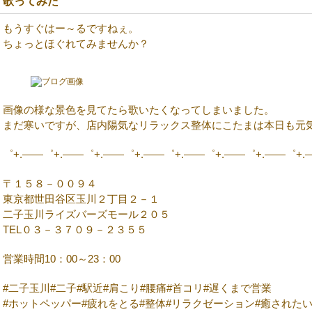
歌ってみた
もうすぐはー～るですねぇ。
ちょっとほぐれてみませんか？
画像の様な景色を見てたら歌いたくなってしまいました。
まだ寒いですが、店内陽気なリラックス整体にこたまは本日も元
゜+.――゜+.――゜+.――゜+.――゜+.――゜+.――゜+.――゜+.
〒１５８－００９４
東京都世田谷区玉川２丁目２－１
二子玉川ライズバーズモール２０５
TEL０３－３７０９－２３５５
営業時間10：00～23：00
#二子玉川#二子#駅近#肩こり#腰痛#首コリ#遅くまで営業
#ホットペッパー#疲れをとる#整体#リラクゼーション#癒された