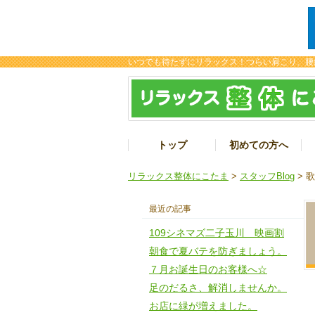
いつでも待たずにリラックス！つらい肩こり、腰
トップ
初めての方へ
リラックス整体にこたま
>
スタッフBlog
> 
最近の記事
109シネマズ二子玉川 映画割
朝食で夏バテを防ぎましょう。
７月お誕生日のお客様へ☆
足のだるさ、解消しませんか。
お店に緑が増えました。