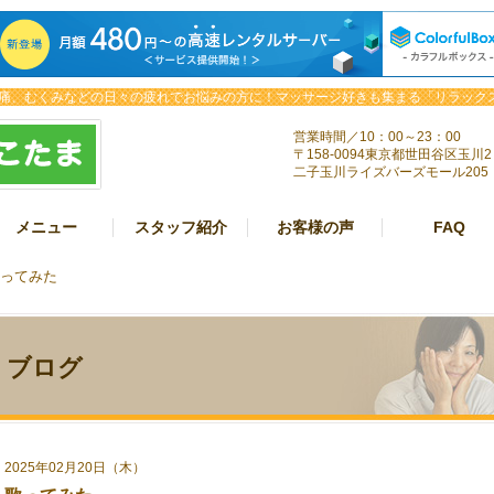
痛、むくみなどの日々の疲れでお悩みの方に！マッサージ好きも集まる「リラックス
営業時間／10：00～23：00
〒158-0094東京都世田谷区玉川2
二子玉川ライズバーズモール205
メニュー
スタッフ紹介
お客様の声
FAQ
歌ってみた
ブログ
2025年02月20日（木）