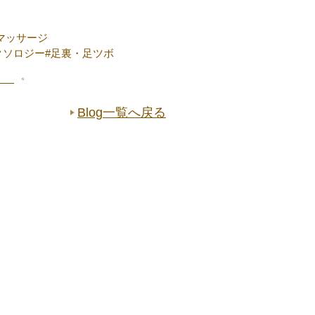
マッサージ
クソロジー#足裏・足ツボ
――゜
Blog一覧へ戻る