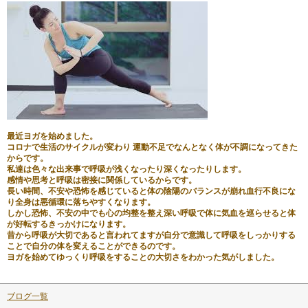
最近ヨガを始めました。
コロナで生活のサイクルが変わり 運動不足でなんとなく体が不調になってきた
からです。
私達は色々な出来事で呼吸が浅くなったり深くなったりします。
感情や思考と呼吸は密接に関係しているからです。
長い時間、不安や恐怖を感じていると体の陰陽のバランスが崩れ血行不良にな
り全身は悪循環に落ちやすくなります。
しかし恐怖、不安の中でも心の均整を
整え深い呼吸で体に気血を巡らせると体
が好転するきっかけになります。
昔から呼吸が大切であると言われてますが自分で意識して呼吸をしっかりする
ことで自分の体を変えることができるのです。
ヨガを始めてゆっくり呼吸をすることの大切さをわかった気がしました。
ブログ一覧