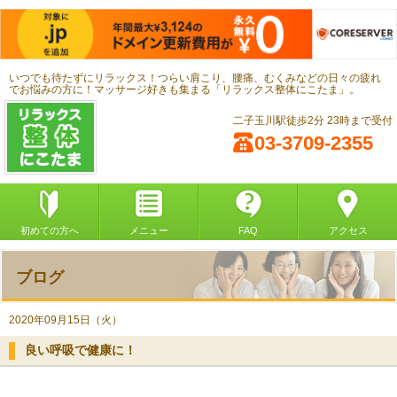
いつでも待たずにリラックス！つらい肩こり、腰痛、むくみなどの日々の疲れ
でお悩みの方に！マッサージ好きも集まる「リラックス整体にこたま」。
二子玉川駅徒歩2分 23時まで受付
03-3709-2355
初めての方へ
メニュー
FAQ
アクセス
ブログ
2020年09月15日（火）
良い呼吸で健康に！