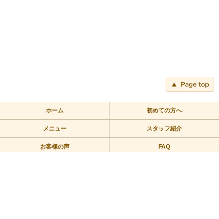
ペ
ホーム
初めての方へ
メニュー
スタッフ紹介
お客様の声
FAQ
アクセス
ブログ
TEL:03-3709-2355
〒158-0094 東京都世田谷区玉川2－2－1二子玉川ライズバーズモ
ール205
営業時間/10：00～23：00 定休日/年中無休