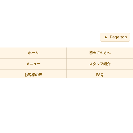
ペ
ホーム
初めての方へ
メニュー
スタッフ紹介
お客様の声
FAQ
アクセス
ブログ
TEL:03-3709-2355
〒158-0094 東京都世田谷区玉川2－2－1二子玉川ライズバーズモ
ール205
営業時間/10：00～23：00 定休日/年中無休
Copyright © 2010リラックス整体にこたま All Rights Reserved.