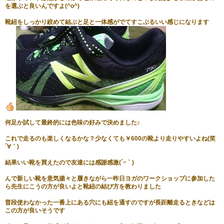
を選ぶと良いんですよ(^o^)
靴紐をしっかり絞めて結ぶと足と一体感がでてすこぶるいい感じになります
何足か試して最終的には色味の好みで決めました♪
これで走るのも楽しくなるかな？少なくても￥600の靴より走りやすいよね(笑
´∀｀)
結果いい靴を買えたので友達には感謝感激(´ｰ｀)
んで新しい靴を意気揚々と履きながら一昨日ヨガのワークショップに参加した
ら先生にこうの方が良いよと靴紐の結び方を教わりました
普段使わなかった一番上にある穴にも紐を通すのですが長距離走るときなどは
この方が良いそうです