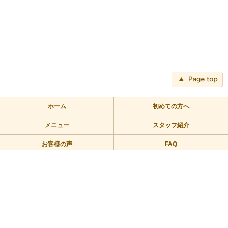
ペ
ホーム
初めての方へ
メニュー
スタッフ紹介
お客様の声
FAQ
アクセス
ブログ
TEL:03-3709-2355
〒158-0094 東京都世田谷区玉川2－2－1二子玉川ライズバーズモ
ール205
営業時間/10：00～23：00 定休日/年中無休