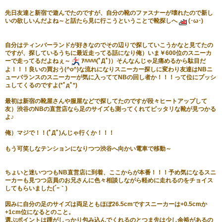
先日友達と新宿で遊んでたのですが、自分の靴のファスナーが壊れたので新し
いの欲しいんだよね～と話たら見に行こうということで靴探しへ
(･ω･)
自分はティンバーランドが好きなのでその辺りで探していこうかなと見てたの
ですが、探しているうちに最近走ってる話になり
俺）いま￥600位のスニーカ
ーで走ってるだよねぇ～
ｱﾊﾊﾊﾊ(ﾟДﾟ)
）そんなんじゃ足痛めるから駄目だ
よ！！！良いの買おう(^o^)
な流れになりスニーカー探しに変わり友達はNBニ
ューバランスのスニーカーが気に入っててNBの回し者か！！！って位にプッシ
ュしてくるのですよ(*ﾟдﾟ*)
最初は新宿の靴屋さんや服屋などで探してたのですが段々ヒートアップして
友）渋谷のNBの直営店なら足のサイズも測ってくれてピッタリな靴が見つかる
よ♪
俺）マジで！！(ﾟДﾟ)んじゃ行くか！！！
もう可笑しなテンションになりつつ渋谷へ向かい電車で移動～
ちょいと迷いつつもNB直営店に到着、ここからが本番！！！予め気になるスニ
ーカーも見つつ店員のお兄さんに色々相談しながら軽めに走れるのをチョイス
してもらいました(´ｰ｀)
因みに自分の足のサイズは両足ともほぼ26.5cmですスニーカーは+0.5cmか
+1cm位になるとのこと。
選ぶポイントは踵がしっかり包み込んでくれるのとつま先は少し余裕があるの