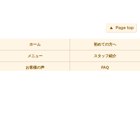
ペ
ホーム
初めての方へ
メニュー
スタッフ紹介
お客様の声
FAQ
アクセス
ブログ
TEL:03-3709-2355
〒158-0094 東京都世田谷区玉川2－2－1二子玉川ライズバーズモ
ール205
営業時間/10：00～23：00 定休日/年中無休
Copyright © 2010リラックス整体にこたま All Rights Reserved.