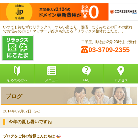
いつでも待たずにリラックス！つらい肩こり、腰痛、むくみなどの日々の疲れ
でお悩みの方に！マッサージ好きも集まる「リラックス整体にこたま」。
二子玉川駅徒歩2分 23時まで受付
03-3709-2355
初めての方へ
メニュー
FAQ
アクセス
ブログ
2014年09月02日（火）
今年の夏も暑いですね
ブログをご覧の皆様こんにちは