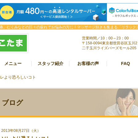
痛、むくみなどの日々の疲れでお悩みの方に！マッサージ好きも集まる「リラックス
営業時間／10：00～23：00
〒158-0094東京都世田谷区玉川2
二子玉川ライズバーズモール205
メニュー
スタッフ紹介
お客様の声
FAQ
ソレより恐ろしいコト
ブログ
2013年08月27日（火）