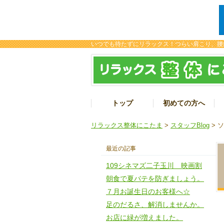
いつでも待たずにリラックス！つらい肩こり、腰
トップ
初めての方へ
リラックス整体にこたま
>
スタッフBlog
> 
最近の記事
109シネマズ二子玉川 映画割
朝食で夏バテを防ぎましょう。
７月お誕生日のお客様へ☆
足のだるさ、解消しませんか。
お店に緑が増えました。