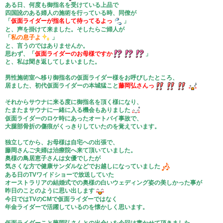
ある日、何度も御指名を受けている上品で
四国訛のある婦人の施術を行っている時、同僚が
「
仮面ライダーが指名して待ってるよっ
」
と、声を掛けて来ました。そしたらご婦人が
「
私の息子よ
」
と、言うのではありませんか。
思わず、「
仮面ライダーのお母様ですか
」
と、私は聞き返してしまいました。
男性施術室へ移り御指名の仮面ライダー様をお呼びしたところ、
居ました、初代仮面ライダーの本城猛こと
藤岡弘さんっ
それからサウナに来る度に御指名を頂く様になり、
たまたまサウナに一緒に入る機会もありました
仮面ライダーのロケ時にあったオートバイ事故で、
大腿部骨折の傷痕がくっきりしていたのを覚えています。
独立してから、お母様は自宅への出張で、
藤岡さんご夫婦は治療院へ来て頂いていました。
奥様の鳥居恵子さんは女優でしたが
気さくな方で健康サンダルなどでお越しになっていました
ある日のTVワイドショーで放送していた
オーストラリアの結婚式での奥様の白いウェディング姿の美しかった事が
昨日のことのように思い出します
今日ではTVのCMで仮面ライダーではなく
年金ライダーで活躍しているのを懐かしく思います。
仮面ライダーこと藤岡弘さんとの出会いを今回は書かせて頂きました。