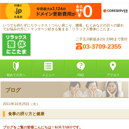
いつでも待たずにリラックス！つらい肩こり、腰痛、むくみなどの日々の疲れ
でお悩みの方に！マッサージ好きも集まる「リラックス整体にこたま」。
二子玉川駅徒歩2分 23時まで受付
03-3709-2355
初めての方へ
メニュー
FAQ
アクセス
ブログ
2011年10月25日（火）
食事の摂り方と健康
ブログをご覧の皆様こんにちは！
KOUTARO
です。