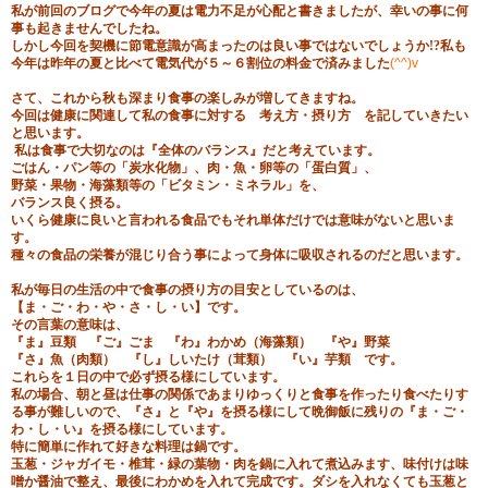
私が前回のブログで今年の夏は電力不足が心配と書きましたが、幸いの事に何
事も起きませんでしたね。
しかし今回を契機に節電意識が高まったのは良い事ではないでしょうか
!?
私も
今年は昨年の夏と比べて電気代が５～６割位の料金で済みました
(^^)v
さて、これから秋も深まり食事の楽しみが増してきますね。
今回は健康に関連して私の食事に対する 考え方・摂り方 を記していきたい
と思います。
私は食事で大切なのは『全体のバランス』だと考えています。
ごはん・パン等の「炭水化物」、肉・魚・卵等の「蛋白質」、
野菜・果物・海藻類等の「ビタミン・ミネラル」を、
バランス良く摂る。
いくら健康に良いと言われる食品でもそれ単体だけでは意味がないと思いま
す。
種々の食品の栄養が混じり合う事によって身体に吸収されるのだと思います。
私が毎日の生活の中で食事の摂り方の目安としているのは、
【ま・ご・わ・や・さ・し・い】です。
その言葉の意味は、
『ま』豆類 『ご』ごま 『わ』わかめ（海藻類） 『や』野菜
『さ』魚（肉類） 『し』しいたけ（茸類） 『い』芋類 です。
これらを１日の中で必ず摂る様にしています。
私の場合、朝と昼は仕事の関係であまりゆっくりと食事を作ったり食べたりす
る事が難しいので、『さ』と『や』を摂る様にして晩御飯に残りの『ま・ご・
わ・し・い』を摂る様にしています。
特に簡単に作れて好きな料理は鍋です。
玉葱・ジャガイモ・椎茸・緑の葉物・肉を鍋に入れて煮込みます、味付けは味
噌か醤油で整え、最後にわかめを入れて完成です。ダシを入れなくても玉葱と