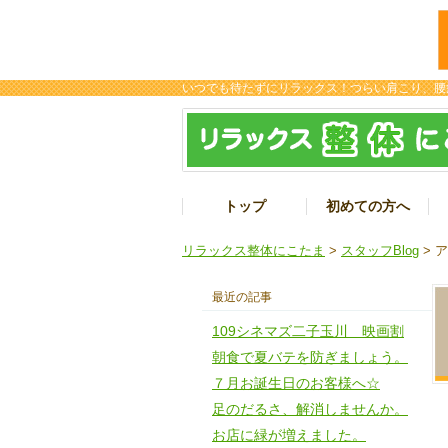
いつでも待たずにリラックス！つらい肩こり、腰
トップ
初めての方へ
リラックス整体にこたま
>
スタッフBlog
> 
最近の記事
109シネマズ二子玉川 映画割
朝食で夏バテを防ぎましょう。
７月お誕生日のお客様へ☆
足のだるさ、解消しませんか。
お店に緑が増えました。