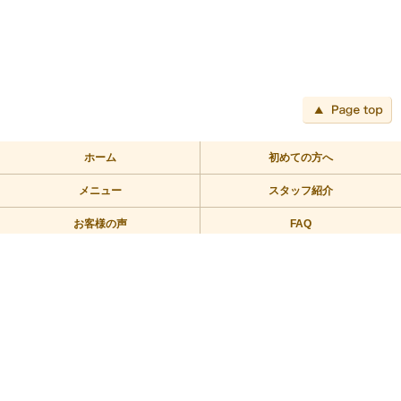
ペ
ホーム
初めての方へ
メニュー
スタッフ紹介
お客様の声
FAQ
アクセス
ブログ
TEL:03-3709-2355
〒158-0094 東京都世田谷区玉川2－2－1二子玉川ライズバーズモ
ール205
営業時間/10：00～23：00 定休日/年中無休
Copyright © 2010リラックス整体にこたま All Rights Reserved.