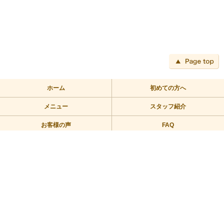
ペ
ホーム
初めての方へ
メニュー
スタッフ紹介
お客様の声
FAQ
アクセス
ブログ
TEL:03-3709-2355
〒158-0094 東京都世田谷区玉川2－2－1二子玉川ライズバーズモ
ール205
営業時間/10：00～23：00 定休日/年中無休
Copyright © 2010リラックス整体にこたま All Rights Reserved.